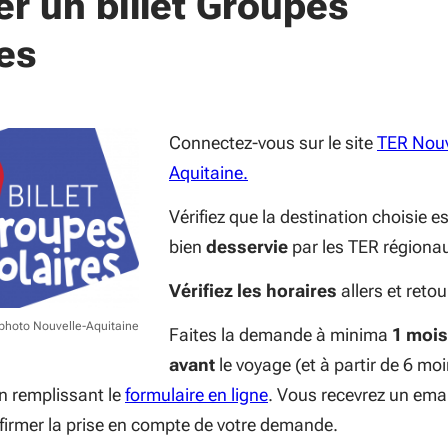
r un billet Groupes
es
Connectez-vous sur le site
TER Nouv
(S'ouvre dans une nouvell
Aquitaine.
Vérifiez que la destination choisie es
bien
desservie
par les TER régiona
Vérifiez les horaires
allers et retou
 photo Nouvelle-Aquitaine
Faites la demande à minima
1
mois
avant
le voyage (et à partir de 6 mo
(S'ouvre dans une nouve
en remplissant le
formulaire en ligne
. Vous recevrez un emai
firmer la prise en compte de votre demande.