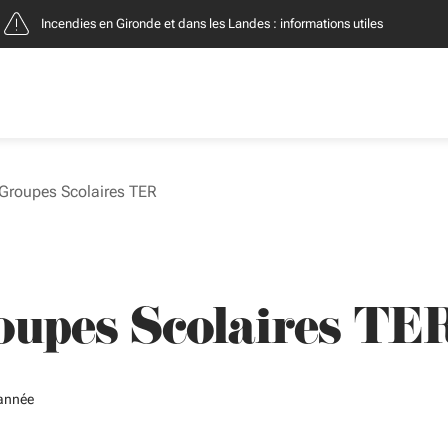
Incendies : entreprises, contacts et démarches
t Groupes Scolaires TER
roupes Scolaires TE
'année