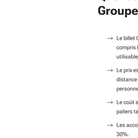
Groupe
Le billet
compris l
utilisabl
Le prix e
distance 
personne
Le coût 
paliers ta
Les acco
30%.