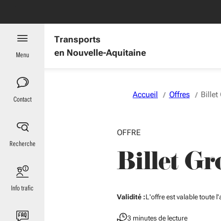
Aller au menu
Aller au contenu
Vous naviguez en mode anonymisé,
plus d'infos
es : informations utiles
Transports
en Nouvelle-Aquitaine
Menu
Accueil
Offres
Bille
Contact
OFFRE
Recherche
Billet G
Info trafic
Validité :
L'offre est valable toute l
3 minutes de lecture