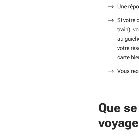
Une répo
Si votre 
train),
vo
au
guich
votre
rés
carte
ble
Vous rec
Que se 
voyage