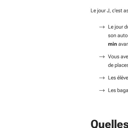
Le jour J, c'est 
Le jour d
son autor
min
avan
Vous ave
de
place
Les élèv
Les baga
Quelles