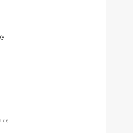
 (y
s
n de