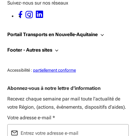
Suivez-nous sur nos réseaux
FACEBOOK - OUVERTURE DANS UNE NOUVELLE FENÊTRE
INSTAGRAM - OUVERTURE DANS UNE NOUVELLE FENÊTRE
LINKEDIN - OUVERTURE DANS UNE NOUVELLE FENÊTRE
Portail Transports en Nouvelle-Aquitaine
Footer - Autres sites
Accessiblité:
Accessibilité :
partiellement conforme
Abonnez-vous à notre lettre d’information
Recevez chaque semaine par mail toute l’actualité de
votre Région, (actions, évènements, dispositifs d’aides).
Votre adresse e-mail
*