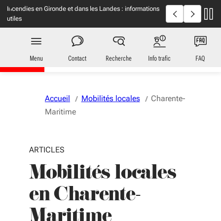
Aller au menu
Aller au contenu
Vous naviguez en mode anonymisé,
plus d'infos
Incendies en Gironde et dans les Landes : informations
Incendies : en
utiles
Transports
en Nouvelle-Aquitaine
Menu
Contact
Recherche
Info trafic
FAQ
Accueil
Mobilités locales
Charente-
Maritime
ARTICLES
Mobilités locales
en Charente-
Maritime