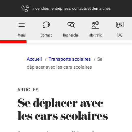
Aller au menu
Aller au contenu
Vous naviguez en mode anonymisé,
plus d'infos
Incendies : entreprises, contacts et démarches
Transports
en Nouvelle-Aquitaine
Menu
Contact
Recherche
Info trafic
FAQ
Accueil
Transports scolaires
Se
déplacer avec les cars scolaires
ARTICLES
Se déplacer avec
les cars scolaires