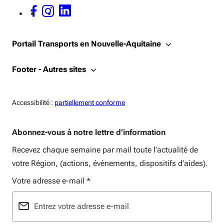
FACEBOOK - OUVERTURE DANS UNE NOUVELLE FENÊTRE
INSTAGRAM - OUVERTURE DANS UNE NOUVELLE FENÊTRE
LINKEDIN - OUVERTURE DANS UNE NOUVELLE FENÊTRE
Portail Transports en Nouvelle-Aquitaine
Footer - Autres sites
Accessiblité:
Accessibilité :
partiellement conforme
Abonnez-vous à notre lettre d’information
Recevez chaque semaine par mail toute l’actualité de
votre Région, (actions, évènements, dispositifs d’aides).
Votre adresse e-mail
*