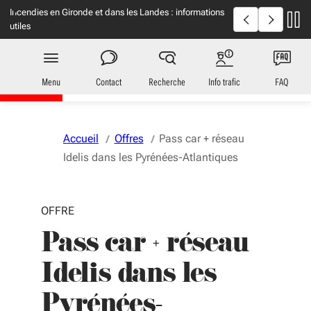
Aller au menu
Aller au contenu
Vous naviguez en mode anonymisé,
plus d'infos
Incendies en Gironde et dans les Landes : informations
Incendies : en
utiles
Transports
en Nouvelle-Aquitaine
Menu
Contact
Recherche
Info trafic
FAQ
Accueil
Offres
Pass car + réseau
Idelis dans les Pyrénées-Atlantiques
OFFRE
Pass car + réseau
Idelis dans les
Pyrénées-