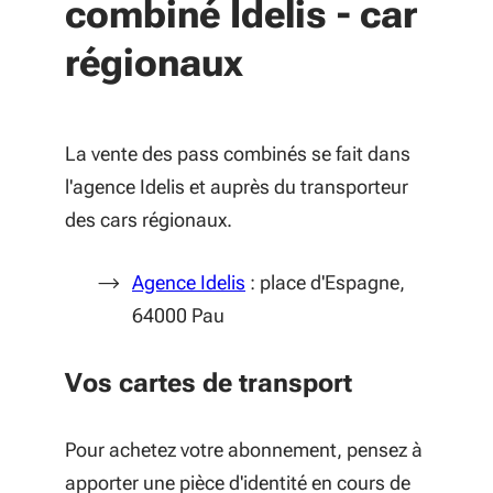
combiné Idelis - car
régionaux
La vente des pass combinés se fait dans
l'agence Idelis et auprès du transporteur
des cars régionaux.
(S'ouvre dans une nouvelle fe
Agence Idelis
: place d'Espagne,
64000 Pau
Vos cartes de transport
Pour achetez votre abonnement, pensez à
apporter une pièce d'identité en cours de