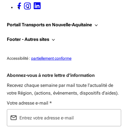
FACEBOOK - OUVERTURE DANS UNE NOUVELLE FENÊTRE
INSTAGRAM - OUVERTURE DANS UNE NOUVELLE FENÊTRE
LINKEDIN - OUVERTURE DANS UNE NOUVELLE FENÊTRE
Portail Transports en Nouvelle-Aquitaine
Footer - Autres sites
Accessiblité:
Accessibilité :
partiellement conforme
Abonnez-vous à notre lettre d’information
Recevez chaque semaine par mail toute l’actualité de
votre Région, (actions, évènements, dispositifs d’aides).
Votre adresse e-mail
*