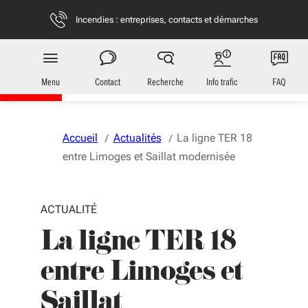
Aller au menu
Aller au contenu
Vous naviguez en mode anonymisé,
plus d'infos
Incendies : entreprises, contacts et démarches
Transports
en Nouvelle-Aquitaine
Menu
Contact
Recherche
Info trafic
FAQ
Accueil
Actualités
La ligne TER 18
entre Limoges et Saillat modernisée
ACTUALITÉ
La ligne TER 18
entre Limoges et
Saillat