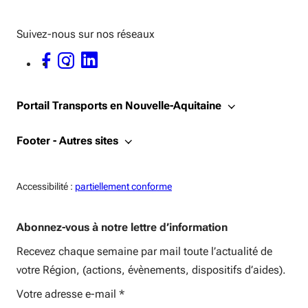
Suivez-nous sur nos réseaux
FACEBOOK - OUVERTURE DANS UNE NOUVELLE FENÊTRE
INSTAGRAM - OUVERTURE DANS UNE NOUVELLE FENÊTRE
LINKEDIN - OUVERTURE DANS UNE NOUVELLE FENÊTRE
Portail Transports en Nouvelle-Aquitaine
Footer - Autres sites
Accessiblité:
Accessibilité :
partiellement conforme
Abonnez-vous à notre lettre d’information
Recevez chaque semaine par mail toute l’actualité de
votre Région, (actions, évènements, dispositifs d’aides).
Votre adresse e-mail
*