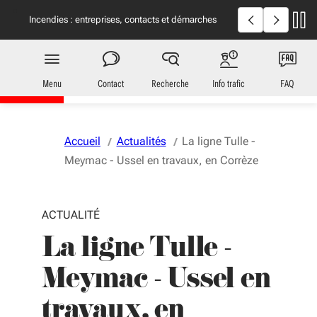
Aller au menu
Aller au contenu
Vous naviguez en mode anonymisé,
plus d'infos
Incendies en Giron
Incendies : entreprises, contacts et démarches
utiles
Transports
en Nouvelle-Aquitaine
Menu
Contact
Recherche
Info trafic
FAQ
Accueil
Actualités
La ligne Tulle -
Meymac - Ussel en travaux, en Corrèze
ACTUALITÉ
La ligne Tulle -
Meymac - Ussel en
travaux, en