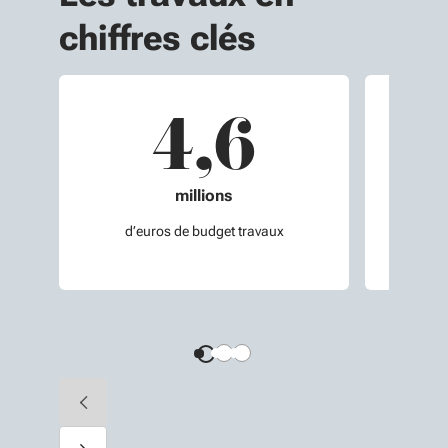
chiffres clés
4,6
millions
d’euros de budget travaux
prend 
Diapositive précédente