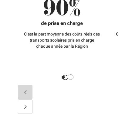
90%
1
de prise en charge
C'est la part moyenne des coûts réels des
C'est le m
transports scolaires pris en charge
de la Ré
chaque année par la Région
chaque 
Diapositive précédente
Diapositive suivante