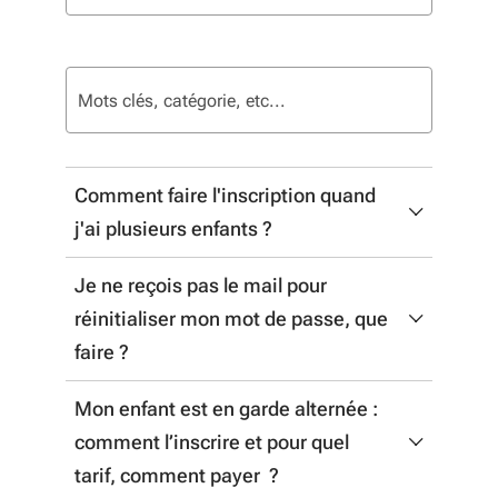
72 résultats
Comment faire l'inscription quand
j'ai plusieurs enfants ?
Je ne reçois pas le mail pour
A l'ouverture des inscriptions, le
réinitialiser mon mot de passe, que
9/06/2026, vous pouvez inscrire votre
faire ?
enfant directement
en ligne
en
sélectionnant votre département de
Mon enfant est en garde alternée :
Nous vous recommandons de vérifier vos
résidence sur la carte.
comment l’inscrire et pour quel
courriers indésirables (spams) et de vous
tarif, comment payer ?
assurer que votre adresse mail est
Il convient d'inscrire tous les enfants en