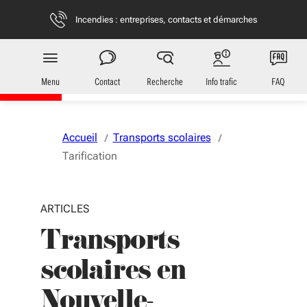
Aller au menu
Aller au contenu
Vous naviguez en mode anonymisé,
plus d'infos
Incendies : entreprises, contacts et démarches
Transports
en Nouvelle-Aquitaine
Menu
Contact
Recherche
Info trafic
FAQ
Accueil
Transports scolaires
Tarification
ARTICLES
Transports
scolaires en
Nouvelle-