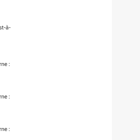
est-à-
rne :
rne :
rne :