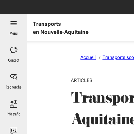
Aller au menu
Aller au contenu
Vous naviguez en mode anonymisé,
plus d'infos
Transports
en Nouvelle-Aquitaine
Menu
Accueil
Transports sco
Contact
ARTICLES
Recherche
Transport
Aquitaine
Info trafic