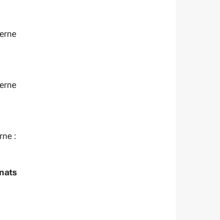
terne
terne
rne :
rnats