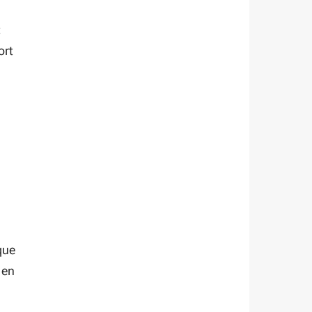
t
ort
que
 en