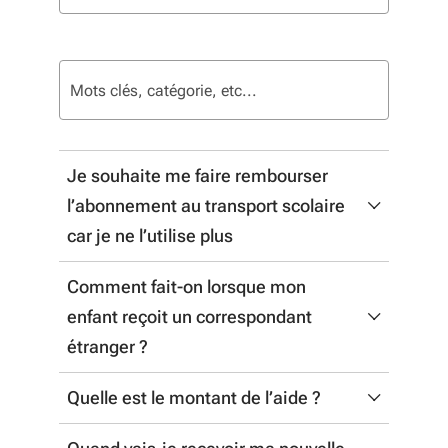
72 résultats
Je souhaite me faire rembourser
l’abonnement au transport scolaire
car je ne l’utilise plus
Comment fait-on lorsque mon
Un remboursement total pourra être
enfant reçoit un correspondant
effectué en cas de non utilisation du
étranger ?
service.
Quelle est le montant de l’aide ?
Les correspondants étrangers sont
Les demandes de remboursement devront
transportés gratuitement sur le trajet
parvenir
par courrier avant le 15 octobre