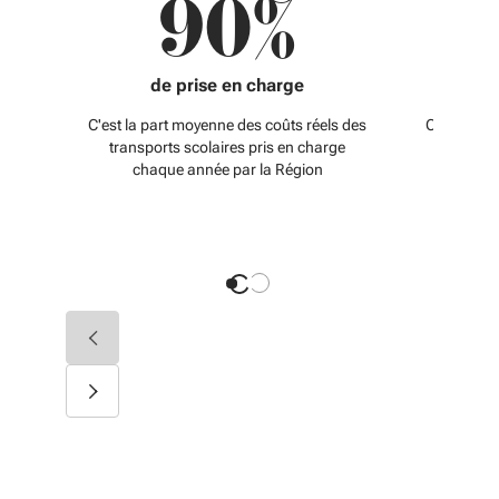
90%
1
de prise en charge
C'est la part moyenne des coûts réels des
C'est le m
transports scolaires pris en charge
de la Ré
chaque année par la Région
chaque 
Diapositive précédente
Diapositive suivante