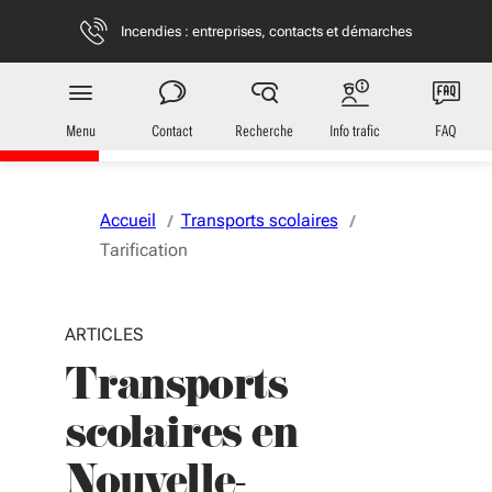
Aller au menu
Aller au contenu
Vous naviguez en mode anonymisé,
plus d'infos
Incendies : entreprises, contacts et démarches
Transports
en Nouvelle-Aquitaine
Menu
Contact
Recherche
Info trafic
FAQ
Accueil
Transports scolaires
Tarification
ARTICLES
Transports
scolaires en
Nouvelle-