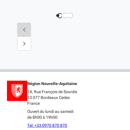
Nous vous invitons à suivre l'évolution de
votre demande d'inscription sur votre
(S'ouvre dans une
compte région en cliquant ce
lien
.
Région Nouvelle-Aquitaine
14, Rue François de Sourdis
33 077 Bordeaux Cedex
France
Ouvert du lundi au samedi
de 8h00 à 19h00
Tel: +33 0970 870 870