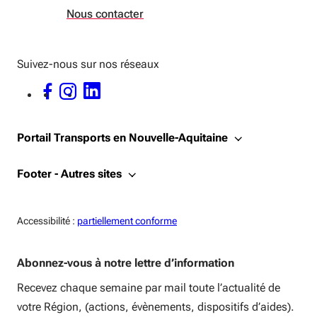
Nous contacter
Suivez-nous sur nos réseaux
FACEBOOK - OUVERTURE DANS UNE NOUVELLE FENÊTRE
INSTAGRAM - OUVERTURE DANS UNE NOUVELLE FENÊTRE
LINKEDIN - OUVERTURE DANS UNE NOUVELLE FENÊTRE
Portail Transports en Nouvelle-Aquitaine
Footer - Autres sites
Accessiblité:
Accessibilité :
partiellement conforme
Abonnez-vous à notre lettre d’information
Recevez chaque semaine par mail toute l’actualité de
votre Région, (actions, évènements, dispositifs d’aides).