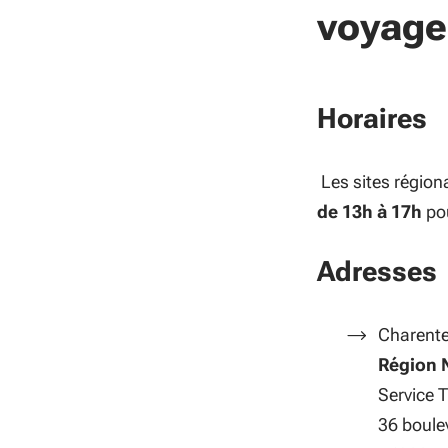
- Vous c
voyage
- une foi
vous pou
SNCF voy
Horaires
Le rembo
nominat
Les sites région
Nous vou
de 13h à 17h
po
d'inscri
Adresses
Charent
Région 
Service 
36 boule