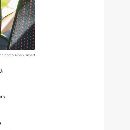
dit photo Alban Gilbert
 à
urs
s