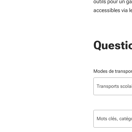
outils pour un g
accessibles via l
Questi
Modes de transpor
Liste de sélection.
sélectionné
Transports scola