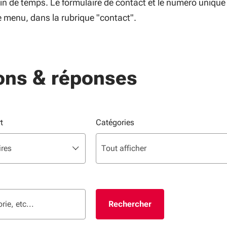
ain de temps. Le formulaire de contact et le numéro unique
e menu, dans la rubrique "contact".
ons & réponses
t
Catégories
 Utilisez les flèches pour parcourir, Entrée ou Espace pour sélect
Liste de sélection. Utilisez les flèch
sélectionné
ires
Tout afficher