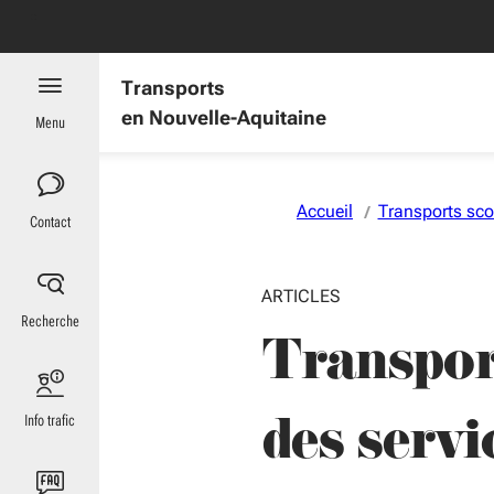
Aller au menu
Aller au contenu
Vous naviguez en mode anonymisé,
plus d'infos
es : informations utiles
Transports
en Nouvelle-Aquitaine
Menu
Accueil
Transports sco
Contact
ARTICLES
Recherche
Transport
des servi
Info trafic