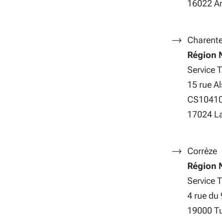
16022 A
Charent
Région 
Service 
15 rue A
CS1041
17024 La
Corrèze
Région N
Service 
4 rue du
19000 Tu