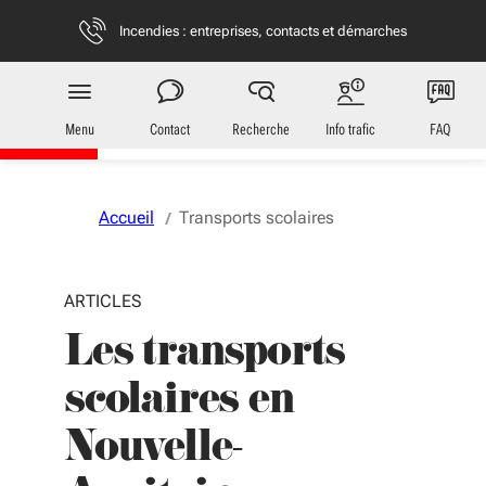
Aller au menu
Aller au contenu
Vous naviguez en mode anonymisé,
plus d'infos
Incendies : entreprises, contacts et démarches
Transports
en Nouvelle-Aquitaine
Menu
Contact
Recherche
Info trafic
FAQ
Accueil
Transports scolaires
ARTICLES
Les transports
scolaires en
Nouvelle-