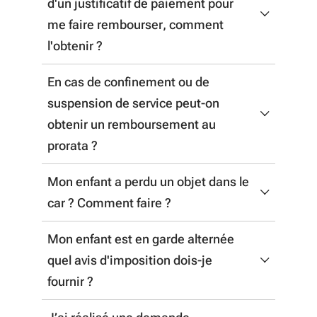
d'un justificatif de paiement pour
me faire rembourser, comment
l'obtenir ?
En cas de confinement ou de
La facture est disponible sous votre
suspension de service peut-on
compte transport. aussi nous vous
obtenir un remboursement au
invitons à vous y connecter pour la
prorata ?
télécharger.
Mon enfant a perdu un objet dans le
En cas de suspension de service et
car ? Comment faire ?
conformément aux dispositions du
règlement des transports scolaires
(article
Mon enfant est en garde alternée
Nous vous invitons à formuler la perte de
2,3), la Région Nouvelle-Aquitaine ne
quel avis d'imposition dois-je
l'objet au service compétent via le
prévoit pas de remboursement ou
fournir ?
formulaire de contact.
d’indemnisation pour les périodes de non-
utilisation ou de suspension du transport