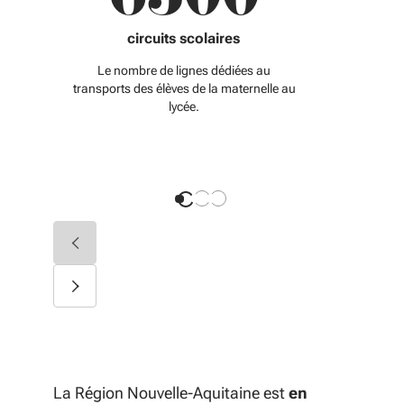
6500
circuits scolaires
Le nombre de lignes dédiées au
permetten
transports des élèves de la maternelle au
aquitai
lycée.
ét
Diapositive précédente
Diapositive suivante
La Région Nouvelle-Aquitaine est
en