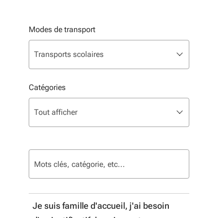
Modes de transport
Liste de sélection. Utilisez les flèches pour parcourir, 
sélectionné
Transports scolaires
Catégories
Liste de sélection. Utilisez les flèches pour parcourir, 
sélectionné
Tout afficher
72 résultats
Je suis famille d'accueil, j'ai besoin