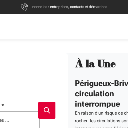
Incendies : entreprises, contacts et démarches
À la Une
Périgueux-Briv
rs mode(s) de transport
circulation
interrompue
ères pour afficher des suggestions. Utilisez Flèche bas et haut p
 ouvrir. Cmd/Ctrl+clic : nouvel onglet.
mplir le champ.
:
*
En raison d’un risque de c
Lancer la recherche
rocher, les circulations so