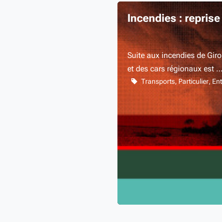
Incendies : reprise
Suite aux incendies de Giro
et des cars régionaux est 
Transports
Particulier
Ent