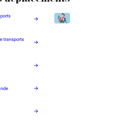
sports
ne transports
ande