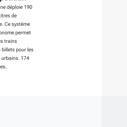
ine déploie 190
itres de
re. Ce système
utonome permet
es trains
 billets pour les
s urbains. 174
ées.