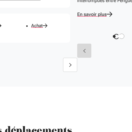
interrompues entre Périgue
à propos de
En savoir plus
Achat
s déplacements