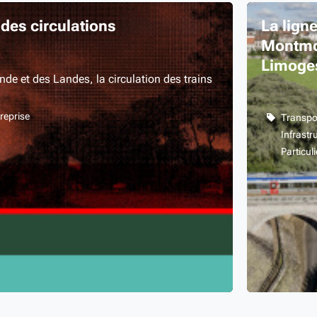
 des circulations
La ligne
Montmor
Limoge
nde et des Landes, la circulation des trains
travaux 
…
deuxiè
reprise
Transpo
Infrastr
Particuli