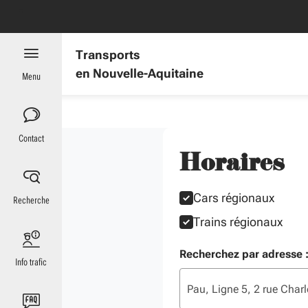
Aller au menu
Aller au contenu
Vous naviguez en mode anonymisé,
plus d'infos
Transports
en Nouvelle-Aquitaine
Menu
Contact
Horaires
Sélectionner un ou plusieu
Cars régionaux
Recherche
Trains régionaux
Saisissez au moins 2 caract
Lien cliquable. Entrée pour
Suggestion. Entrée pour re
Recherchez par adresse 
Info trafic