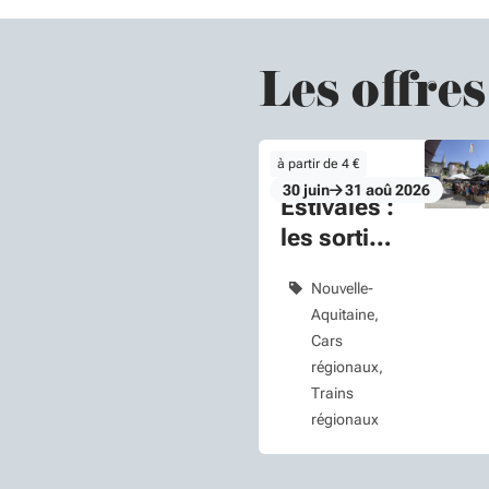
Les offres
à partir de 4 €
Les
Du mardi 30 au lundi 31 aoû 20
30
juin
31
aoû
2026
Estivales :
les sorties
de l'été
Nouvelle-
Aquitaine
Cars
régionaux
Trains
régionaux