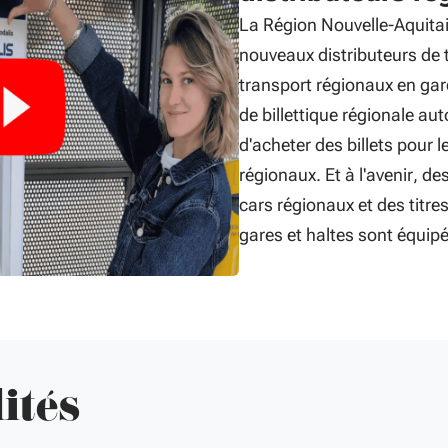
La Région Nouvelle-Aquita
nouveaux distributeurs de t
transport régionaux en ga
de billettique régionale a
d'acheter des billets pour l
régionaux. Et à l'avenir, des
cars régionaux et des titre
gares et haltes sont équip
ités