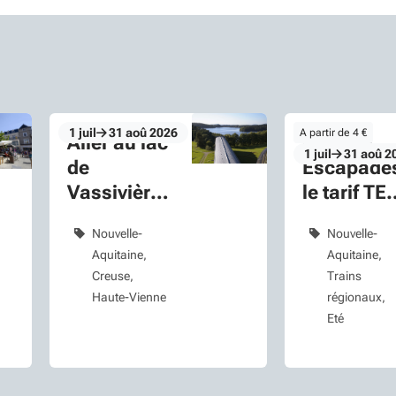
1
juil
31
aoû
2026
A partir de 4 €
Aller au lac
Le Pass
Du mercredi 1 au lundi 31 aoû 2026
26
Du mercredi 1 au 
1
juil
31
aoû
2
de
Escapade
Vassivière
le tarif TE
en train
de l’été
Nouvelle-
Nouvelle-
plus car
Aquitaine
Aquitaine
Creuse
Trains
Haute-Vienne
régionaux
Eté