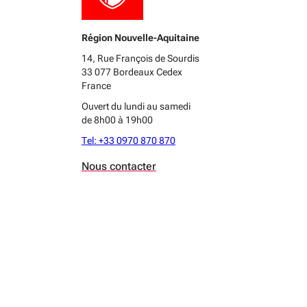
commente
Le seco
Attentio
Région Nouvelle-Aquitaine
valider 
tarifs e
14, Rue François de Sourdis
le prem
33 077 Bordeaux Cedex
recouvr
France
le traje
encontr
Ouvert du lundi au samedi
instruit
de 8h00 à 19h00
ce trajet
Tel: +33 0970 870 870
Nous contacter