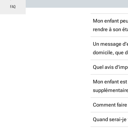
FAQ
Mon enfant peut
rendre à son é
Un message d’e
Si le se
domicile, que do
Aquitain
établiss
Quel avis d’impo
Nous vou
met à dis
de conta
nécessai
Mon enfant est 
Vous dev
dans la 
supplémentaires
intégral
Comment faire 
Dans le 
Attentio
frais su
accepté
Quand serai-je 
Il est po
présentat