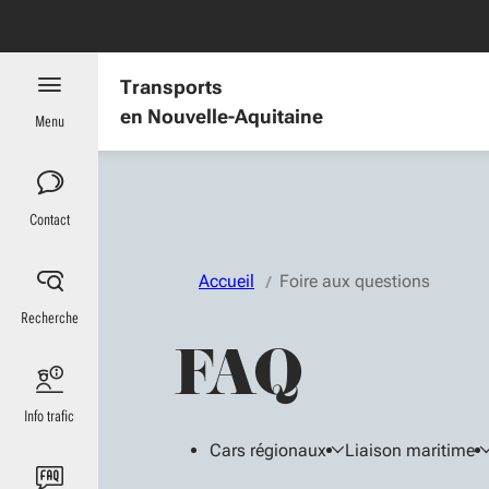
Aller au menu
Aller au contenu
Vous naviguez en mode anonymisé,
plus d'infos
acts et démarches
Transports
en Nouvelle-Aquitaine
Menu
Contact
Accueil
Foire aux questions
Recherche
FAQ
Info trafic
Cars régionaux
Liaison maritime
Ajoutez des filtres :