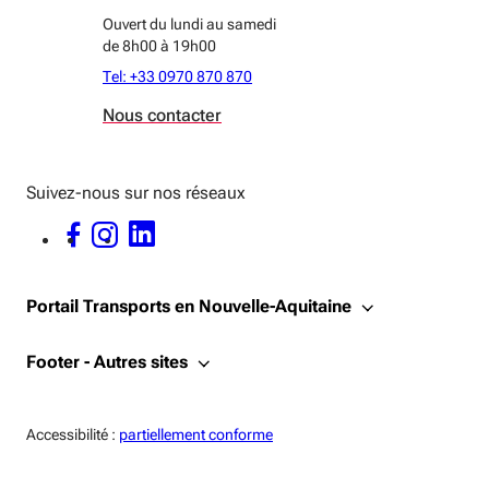
Ouvert du lundi au samedi
de 8h00 à 19h00
Tel: +33 0970 870 870
Nous contacter
Suivez-nous sur nos réseaux
FACEBOOK - OUVERTURE DANS UNE NOUVELLE FENÊTRE
INSTAGRAM - OUVERTURE DANS UNE NOUVELLE FENÊTRE
LINKEDIN - OUVERTURE DANS UNE NOUVELLE FENÊTRE
Portail Transports en Nouvelle-Aquitaine
Footer - Autres sites
Accessiblité:
Accessibilité :
partiellement conforme