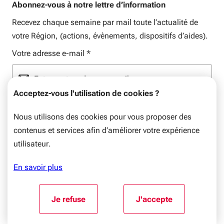
Abonnez-vous à notre lettre d’information
Recevez chaque semaine par mail toute l’actualité de
votre Région, (actions, évènements, dispositifs d’aides).
Votre adresse e-mail
*
Acceptez-vous l'utilisation de cookies ?
Format : email@domaine.com
Nous utilisons des cookies pour vous proposer des
contenus et services afin d’améliorer votre expérience
utilisateur.
En savoir plus
Mentions légales
Plan du site
Flux RSS
© Nouvelle-Aquitaine, 2026. Tous droits réservés.
Aller au début du contenu
Je refuse
J'accepte
l'utilisation de cookies
l'utilisation de coo