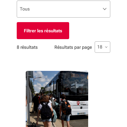
Liste de sélection. Utilisez les flèches pour parcourir, 
sélectionné
Tous
Filtres appliqués
Liste de sélecti
sélectionné
18
8 résultats
Résultats par page