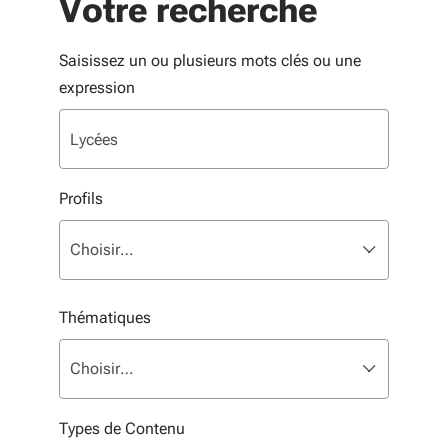
Votre recherche
Saisissez un ou plusieurs mots clés ou une
expression
Profils
Liste multisélection. Utilisez les flèches pour parcouri
sélectionné
Choisir…
Thématiques
Liste multisélection. Utilisez les flèches pour parcouri
sélectionné
Choisir…
Types de Contenu