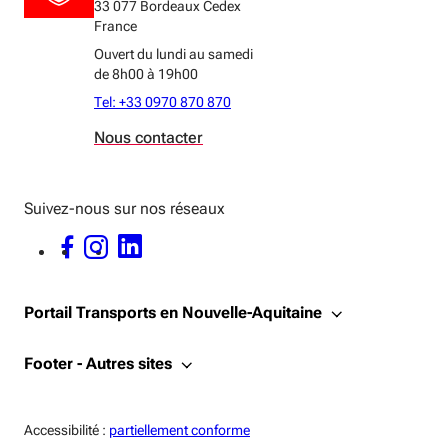
33 077 Bordeaux Cedex
France
Ouvert du lundi au samedi
de 8h00 à 19h00
Tel: +33 0970 870 870
Nous contacter
Suivez-nous sur nos réseaux
FACEBOOK - OUVERTURE DANS UNE NOUVELLE FENÊTRE
INSTAGRAM - OUVERTURE DANS UNE NOUVELLE FENÊTRE
LINKEDIN - OUVERTURE DANS UNE NOUVELLE FENÊTRE
Portail Transports en Nouvelle-Aquitaine
Footer - Autres sites
Accessiblité:
Accessibilité :
partiellement conforme