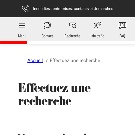
Aller au menu
Aller au contenu
Vous naviguez en mode anonymisé,
plus d'infos
Incendies : entreprises, contacts et démarches
Transports
en Nouvelle-Aquitaine
Menu
Contact
Recherche
Info trafic
FAQ
Accueil
Effectuez une recherche
Effectuez une
recherche